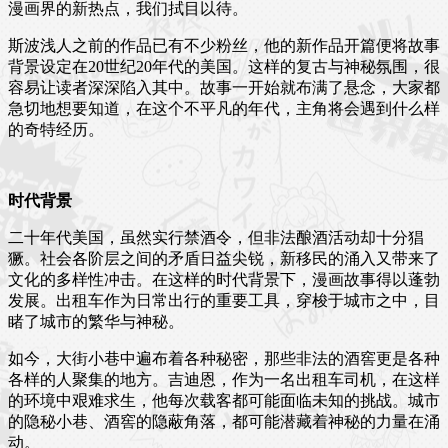
漫画界的新热点，我们拭目以待。
斯波浅人之前的作品已有不少粉丝，他的新作品开篇便将故事
背景设定在20世纪20年代的美国。这样的复古与神秘氛围，很
容易让读者深深陷入其中。故事一开始就布满了悬念，大家都
急切地想要知道，在这个不平凡的年代，主角将会遇到什么样
的奇特经历。
时代背景
二十年代美国，虽然实行禁酒令，但非法酿酒活动却十分猖
獗。社会各阶层之间的矛盾日益尖锐，新移民的涌入又带来了
文化的多样性冲击。在这样的时代背景下，漫画故事得以蓬勃
发展。出租车作为日常出行的重要工具，穿梭于城市之中，目
睹了城市的繁华与神秘。
如今，大街小巷中遍布着各种秘密，那些非法的酒窖更是各种
各样的人聚集的地方。吉迪恩，作为一名出租车司机，在这样
的环境中艰难求生，他每次载客都可能面临未知的挑战。城市
的隐秘小巷、酒窖的隐蔽角落，都可能潜藏着神秘的力量在涌
动。