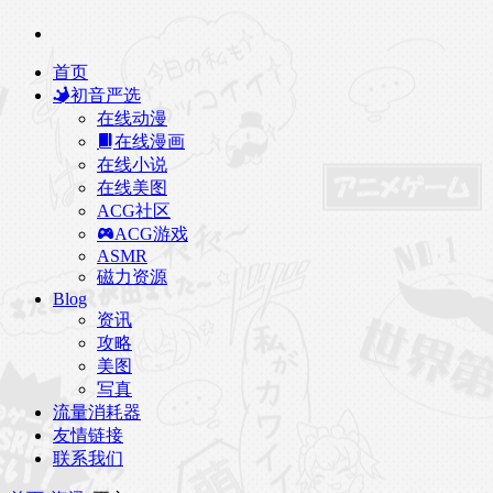
首页
初音严选
在线动漫
在线漫画
在线小说
在线美图
ACG社区
ACG游戏
ASMR
磁力资源
Blog
资讯
攻略
美图
写真
流量消耗器
友情链接
联系我们