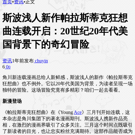
首页
•
资讯
•
正文
斯波浅人新作帕拉斯蒂克狂想
曲连载开启：20世纪20年代美
国背景下的奇幻冒险
资讯
1年前发布
chuyin
6
0
0
角川新连载漫画总给人新鲜感，斯波浅人的新作《帕拉斯蒂克
狂想曲》也不例外。它以20年代美国为背景，为读者呈现一场
独特的冒险。这场冒险究竟有多精彩？咱们一起去看看。
新漫登场
《帕拉斯蒂克狂想曲》在《Young
Ace
》三月刊开始连载，这
本杂志是角川集团下的著名漫画期刊。斯波浅人携新作品亮
相，在激烈的漫画界吸引了众多关注。三月这个时间点既吸引
了新读者的目光，也让忠实粉丝充满期待。这部作品能否成为