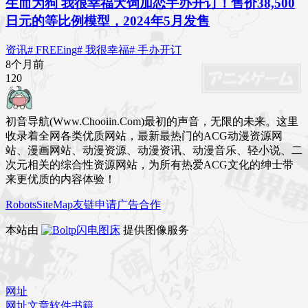
生而为狗 我很幸福犬饲加恋手办开订！售价38,500
日元的等比例模型，2024年5月发售
资讯
# FREEing
# 我很幸福
# 手办开订
8个月前
12
0
初音导航(Www.Chooiin.Com)最初的声音，无限的未来。这里
收录着全网各类优质网站，最新最热门的ACG动漫资源网
站、漫画网站、动漫资源、动漫资讯、动漫音乐、轻小说、二
次元相关的综合性资源网站，为所有热爱ACG文化的绅士带
来更优质的内容体验！
Robots
SiteMap
友链申请
广告合作
本站由
闪电图床
提供图像服务
网址
网址
文章
软件
书籍