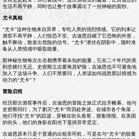
生活不再平静，同时也让整个故事露出了一丝神秘的面纱。
尤卡真相
“尤卡”这种生物来自异界，专吃人类的强烈情感。它的到来让
酒窖不再平静，人们惊恐不安。吉迪恩目睹了它恐怖的外形，
触手舞动，散发出危险的信号。“尤卡”潜伏在阴影中，随时准
备从人类情感中吸取能量。
那神秘生物每次出击都携带着未知的能量，它在二十年代的美
利坚横行无忌。史密斯立志要将其铲除，吉迪恩也不可避免地
加入了这场斗争。人们不禁要问，人类该如何战胜那以情感为
动力的“尤卡”？
冒险启程
经历那次酒窖事件后，吉迪恩的冒险之旅正式拉开帷幕。他与
史密斯同行，为了剿灭“尤卡”而四处奔波。在城市各个角落，
他们寻找“尤卡”的踪迹，穿梭在街头巷尾，搜集情报。在美国
的街头，他们的身影在阳光下显得异常坚定。
吉迪恩原本只是个普通的出租车司机，可是在与“尤卡”的较量