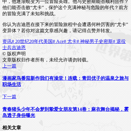
中，他逐渐蜕变为一位冒险英雄。他与史密斯能否顺利合作？
他们能否击败“尤卡”，保护这个充满神秘与危险的年代？前方
的冒险充满了未知和挑战。
你认为吉迪恩在接下来的冒险旅程中会遭遇何种厉害的“尤卡”
变异体？若你对这篇文章感兴趣，请记得点赞并转发。
资讯
# 20世纪20年代美国
# Ace
# 尤卡
# 神秘男子史密斯
# 退役
士兵吉迪恩
©
版权声明
文章版权归作者所有，未经允许请勿转载。
上一篇
漫画家鸟番茄新作我们有澡堂！连载：青田优子的温泉之旅与
职场生活
下一篇
青春猪头少年不会梦到挚爱女朋友第14卷：麻衣舞台揭秘，雾
岛透子身份曝光
相关文章