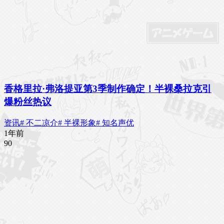
香格里拉·弗洛提亚第3季制作确定！半裸桑拉克引
爆粉丝热议
资讯
# 不二凉介
# 半裸形象
# 知名声优
1年前
9
0