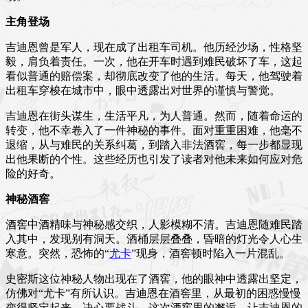
主角登场
吉迪恩曾是军人，现在成了出租车司机。他历经沙场，性格坚
毅，肩负着责任。一次，他在开车时遇到难民破坏了车，这起
看似普通的赔偿案，却彻底改变了他的生活。每天，他驾驶着
出租车穿梭在城市中，眼中透露出对世界的谨慎与警觉。
吉迪恩在街头谋生，生活平凡，为人普通。然而，随着命运的
转变，他不幸卷入了一件神秘的事件。面对重重困难，他毫不
退缩，从与难民的关系纠葛，到踏入非法酒窖，每一步都显现
出他果断的个性。这些经历也引发了读者对他未来如何应对危
险的好奇。
神秘酒窖
酒窖中酒精味与神秘感交织，人影模糊不清。吉迪恩随难民踏
入其中，发现别有洞天。酒桶层层叠叠，昏暗的灯光令人心生
寒意。突然，恐怖的“
尤卡
”现身，酒窖顿时陷入一片混乱。
史密斯这位神秘人物出现在了酒窖，他的眼神中透露出坚定，
仿佛对“尤卡”有所认识。吉迪恩在酒窖里，从最初的困惑慢慢
变得坚定起来，决心要战斗。这次酒窖里的邂逅，让吉迪恩的