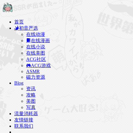
首页
初音严选
在线动漫
在线漫画
在线小说
在线美图
ACG社区
ACG游戏
ASMR
磁力资源
Blog
资讯
攻略
美图
写真
流量消耗器
友情链接
联系我们