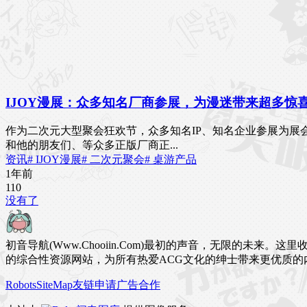
IJOY漫展：众多知名厂商参展，为漫迷带来超多惊
作为二次元大型聚会狂欢节，众多知名IP、知名企业参展为展
和他的朋友们、等众多正版厂商正...
资讯
# IJOY漫展
# 二次元聚会
# 桌游产品
1年前
11
0
没有了
初音导航(Www.Chooiin.Com)最初的声音，无限的
的综合性资源网站，为所有热爱ACG文化的绅士带来更优质的
Robots
SiteMap
友链申请
广告合作