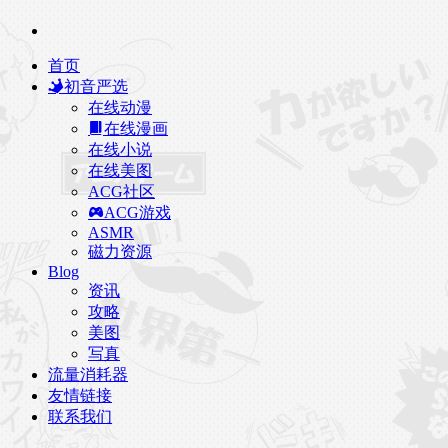
首页
初音严选
在线动漫
在线漫画
在线小说
在线美图
ACG社区
ACG游戏
ASMR
磁力资源
Blog
资讯
攻略
美图
写真
流量消耗器
友情链接
联系我们