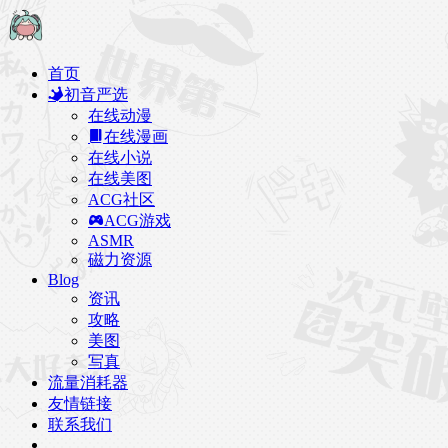
首页
初音严选
在线动漫
在线漫画
在线小说
在线美图
ACG社区
ACG游戏
ASMR
磁力资源
Blog
资讯
攻略
美图
写真
流量消耗器
友情链接
联系我们