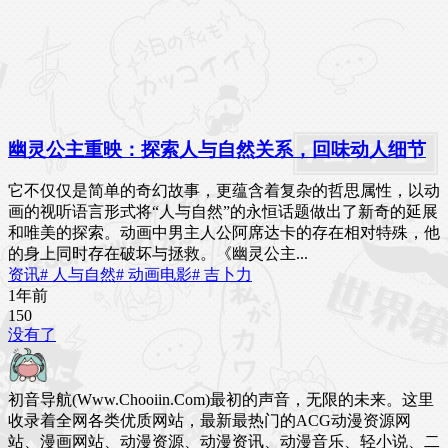
幽灵公主重映：探索人与自然关系，回味动人细节
它不仅仅是简单的奇幻故事，更蕴含着复杂的哲思属性，以动
画的视听语言形式将“人与自然”的永恒话题做出了新奇的延展
和唯美的探索。动画中男主人公阿席达卡的存在相对特殊，他
的身上同时存在破坏与拯救。《幽灵公主...
资讯
# 人与自然
# 动画电影
# 吉卜力
1年前
15
0
没有了
初音导航(Www.Chooiin.Com)最初的声音，无限的未来。这里
收录着全网各类优质网站，最新最热门的ACG动漫资源网
站、漫画网站、动漫资源、动漫资讯、动漫音乐、轻小说、二