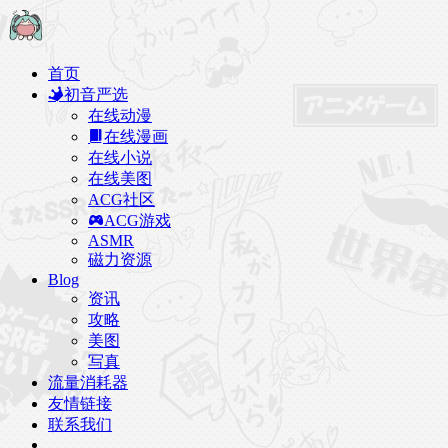
首页
初音严选
在线动漫
在线漫画
在线小说
在线美图
ACG社区
ACG游戏
ASMR
磁力资源
Blog
资讯
攻略
美图
写真
流量消耗器
友情链接
联系我们