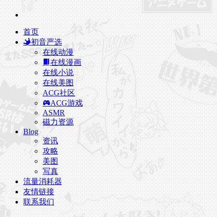
首页
初音严选
在线动漫
在线漫画
在线小说
在线美图
ACG社区
ACG游戏
ASMR
磁力资源
Blog
资讯
攻略
美图
写真
流量消耗器
友情链接
联系我们