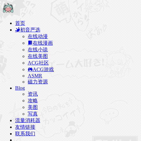
首页
初音严选
在线动漫
在线漫画
在线小说
在线美图
ACG社区
ACG游戏
ASMR
磁力资源
Blog
资讯
攻略
美图
写真
流量消耗器
友情链接
联系我们