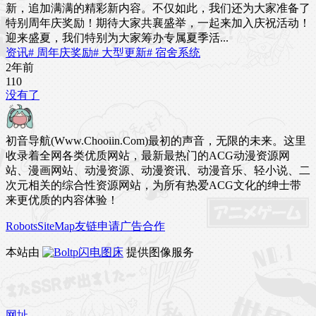
新，追加满满的精彩新内容。不仅如此，我们还为大家准备了
特别周年庆奖励！期待大家共襄盛举，一起来加入庆祝活动！
迎来盛夏，我们特别为大家筹办专属夏季活...
资讯
# 周年庆奖励
# 大型更新
# 宿舍系统
2年前
11
0
没有了
初音导航(Www.Chooiin.Com)最初的声音，无限的未来。这里
收录着全网各类优质网站，最新最热门的ACG动漫资源网
站、漫画网站、动漫资源、动漫资讯、动漫音乐、轻小说、二
次元相关的综合性资源网站，为所有热爱ACG文化的绅士带
来更优质的内容体验！
Robots
SiteMap
友链申请
广告合作
本站由
闪电图床
提供图像服务
网址