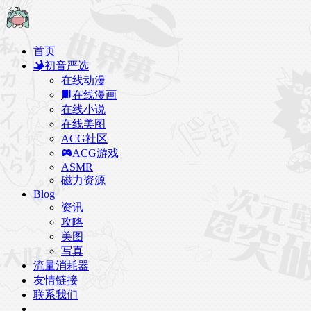
首页
初音严选
在线动漫
在线漫画
在线小说
在线美图
ACG社区
ACG游戏
ASMR
磁力资源
Blog
资讯
攻略
美图
写真
流量消耗器
友情链接
联系我们