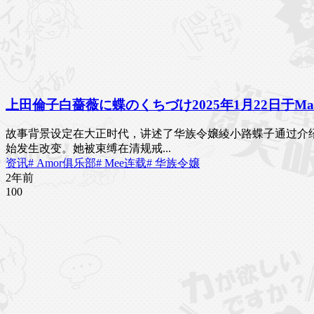
上田倫子白薔薇に蝶のくちづけ2025年1月22日于M
故事背景设定在大正时代，讲述了华族令嬢綾小路蝶子通过介绍
始发生改变。她被束缚在清规戒...
资讯
# Amor俱乐部
# Mee连载
# 华族令嬢
2年前
10
0