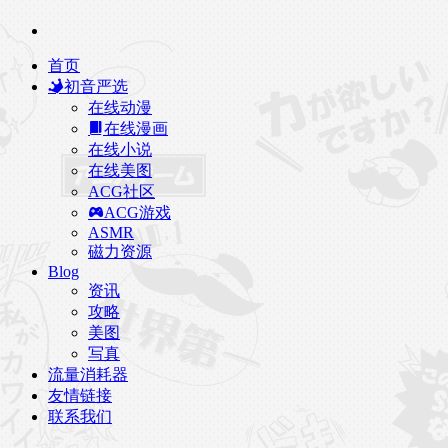
首页
初音严选
在线动漫
在线漫画
在线小说
在线美图
ACG社区
ACG游戏
ASMR
磁力资源
Blog
资讯
攻略
美图
写真
流量消耗器
友情链接
联系我们