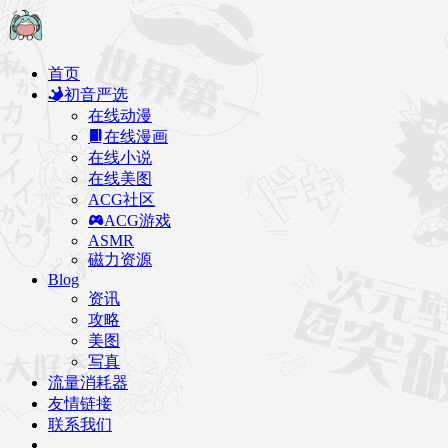
首页
初音严选
在线动漫
在线漫画
在线小说
在线美图
ACG社区
ACG游戏
ASMR
磁力资源
Blog
资讯
攻略
美图
写真
流量消耗器
友情链接
联系我们