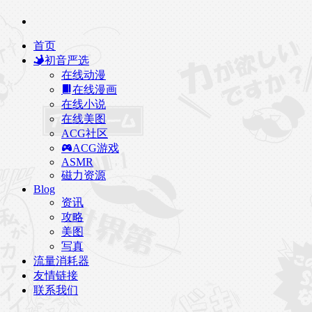
首页
初音严选
在线动漫
在线漫画
在线小说
在线美图
ACG社区
ACG游戏
ASMR
磁力资源
Blog
资讯
攻略
美图
写真
流量消耗器
友情链接
联系我们