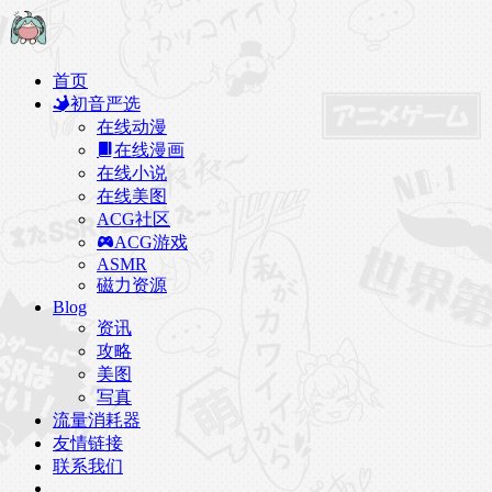
首页
初音严选
在线动漫
在线漫画
在线小说
在线美图
ACG社区
ACG游戏
ASMR
磁力资源
Blog
资讯
攻略
美图
写真
流量消耗器
友情链接
联系我们