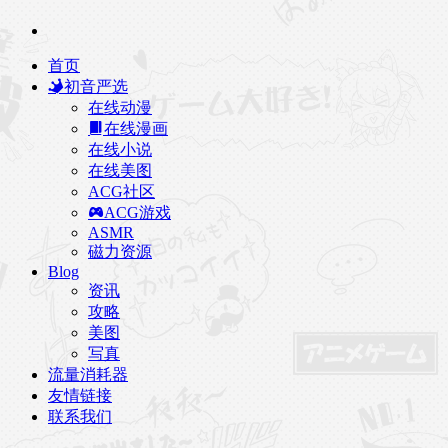
首页
初音严选
在线动漫
在线漫画
在线小说
在线美图
ACG社区
ACG游戏
ASMR
磁力资源
Blog
资讯
攻略
美图
写真
流量消耗器
友情链接
联系我们