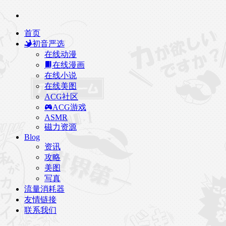
首页
初音严选
在线动漫
在线漫画
在线小说
在线美图
ACG社区
ACG游戏
ASMR
磁力资源
Blog
资讯
攻略
美图
写真
流量消耗器
友情链接
联系我们