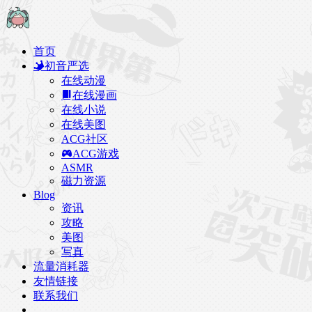
首页
初音严选
在线动漫
在线漫画
在线小说
在线美图
ACG社区
ACG游戏
ASMR
磁力资源
Blog
资讯
攻略
美图
写真
流量消耗器
友情链接
联系我们