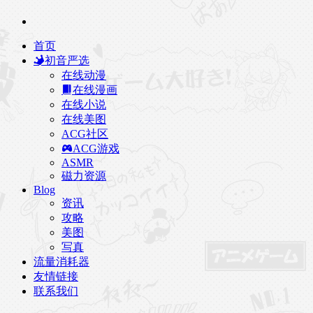
首页
初音严选
在线动漫
在线漫画
在线小说
在线美图
ACG社区
ACG游戏
ASMR
磁力资源
Blog
资讯
攻略
美图
写真
流量消耗器
友情链接
联系我们