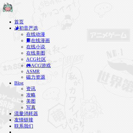
首页
初音严选
在线动漫
在线漫画
在线小说
在线美图
ACG社区
ACG游戏
ASMR
磁力资源
Blog
资讯
攻略
美图
写真
流量消耗器
友情链接
联系我们