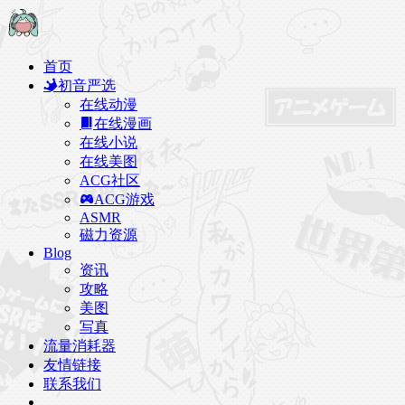
首页
初音严选
在线动漫
在线漫画
在线小说
在线美图
ACG社区
ACG游戏
ASMR
磁力资源
Blog
资讯
攻略
美图
写真
流量消耗器
友情链接
联系我们