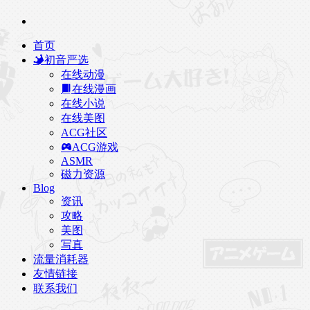
首页
初音严选
在线动漫
在线漫画
在线小说
在线美图
ACG社区
ACG游戏
ASMR
磁力资源
Blog
资讯
攻略
美图
写真
流量消耗器
友情链接
联系我们