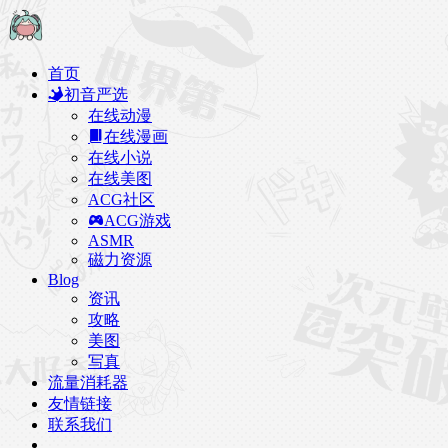
首页
初音严选
在线动漫
在线漫画
在线小说
在线美图
ACG社区
ACG游戏
ASMR
磁力资源
Blog
资讯
攻略
美图
写真
流量消耗器
友情链接
联系我们