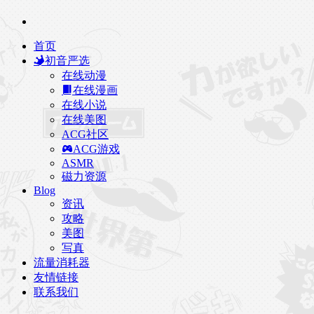
首页
初音严选
在线动漫
在线漫画
在线小说
在线美图
ACG社区
ACG游戏
ASMR
磁力资源
Blog
资讯
攻略
美图
写真
流量消耗器
友情链接
联系我们