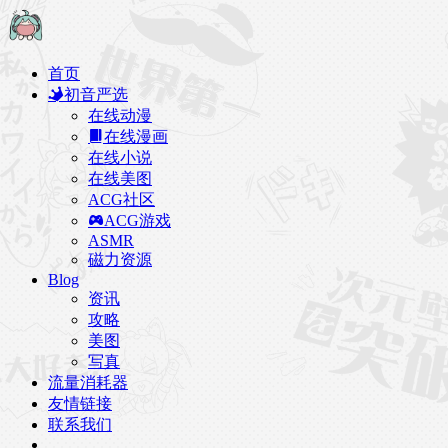
首页
初音严选
在线动漫
在线漫画
在线小说
在线美图
ACG社区
ACG游戏
ASMR
磁力资源
Blog
资讯
攻略
美图
写真
流量消耗器
友情链接
联系我们