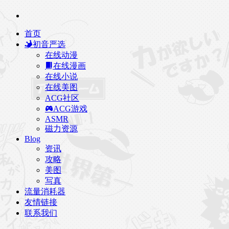
首页
初音严选
在线动漫
在线漫画
在线小说
在线美图
ACG社区
ACG游戏
ASMR
磁力资源
Blog
资讯
攻略
美图
写真
流量消耗器
友情链接
联系我们