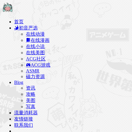
首页
初音严选
在线动漫
在线漫画
在线小说
在线美图
ACG社区
ACG游戏
ASMR
磁力资源
Blog
资讯
攻略
美图
写真
流量消耗器
友情链接
联系我们