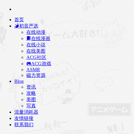
首页
初音严选
在线动漫
在线漫画
在线小说
在线美图
ACG社区
ACG游戏
ASMR
磁力资源
Blog
资讯
攻略
美图
写真
流量消耗器
友情链接
联系我们