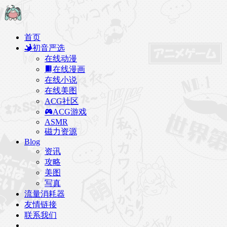
首页
初音严选
在线动漫
在线漫画
在线小说
在线美图
ACG社区
ACG游戏
ASMR
磁力资源
Blog
资讯
攻略
美图
写真
流量消耗器
友情链接
联系我们