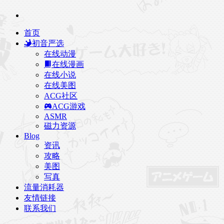
首页
初音严选
在线动漫
在线漫画
在线小说
在线美图
ACG社区
ACG游戏
ASMR
磁力资源
Blog
资讯
攻略
美图
写真
流量消耗器
友情链接
联系我们