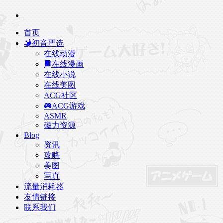
首页
初音严选
在线动漫
在线漫画
在线小说
在线美图
ACG社区
ACG游戏
ASMR
磁力资源
Blog
资讯
攻略
美图
写真
流量消耗器
友情链接
联系我们