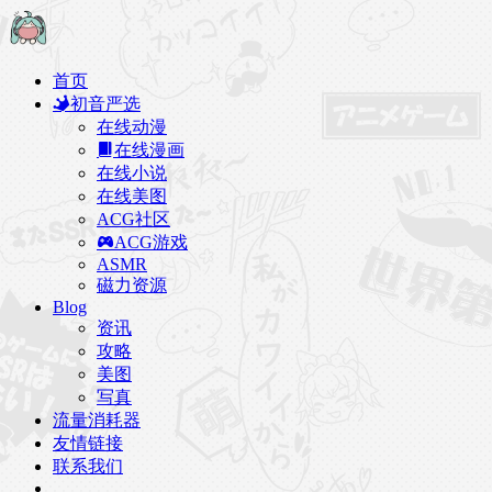
首页
初音严选
在线动漫
在线漫画
在线小说
在线美图
ACG社区
ACG游戏
ASMR
磁力资源
Blog
资讯
攻略
美图
写真
流量消耗器
友情链接
联系我们