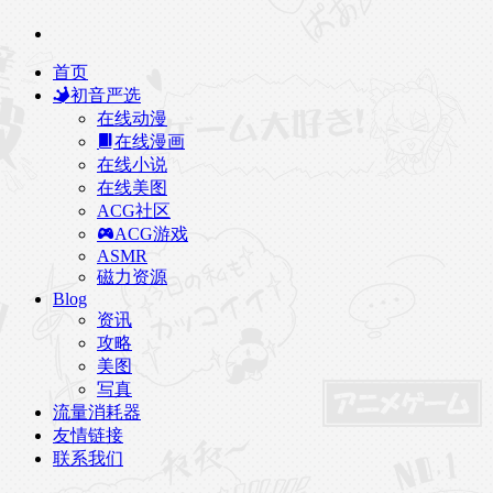
首页
初音严选
在线动漫
在线漫画
在线小说
在线美图
ACG社区
ACG游戏
ASMR
磁力资源
Blog
资讯
攻略
美图
写真
流量消耗器
友情链接
联系我们