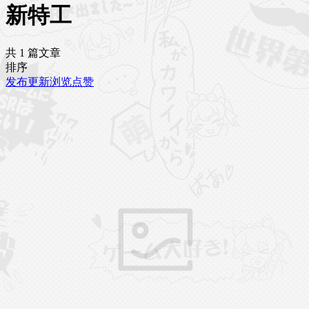
新特工
共 1 篇文章
排序
发布
更新
浏览
点赞