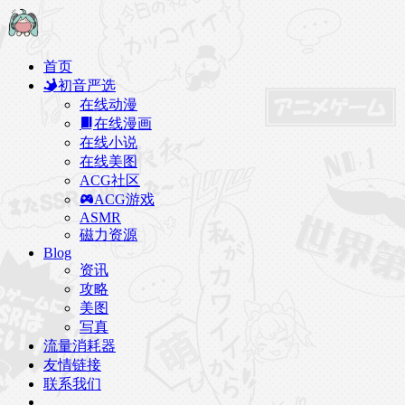
首页
初音严选
在线动漫
在线漫画
在线小说
在线美图
ACG社区
ACG游戏
ASMR
磁力资源
Blog
资讯
攻略
美图
写真
流量消耗器
友情链接
联系我们