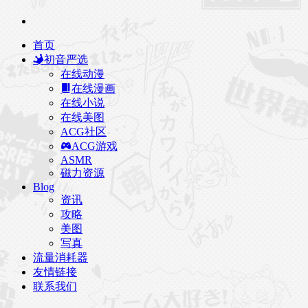
首页
初音严选
在线动漫
在线漫画
在线小说
在线美图
ACG社区
ACG游戏
ASMR
磁力资源
Blog
资讯
攻略
美图
写真
流量消耗器
友情链接
联系我们