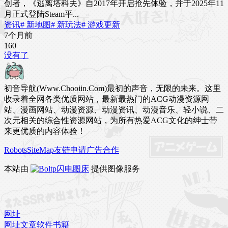
创者，《逃离塔科夫》自2017年开启抢先体验，并于2025年11
月正式登陆Steam平...
资讯
# 新地图
# 新玩法
# 游戏更新
7个月前
16
0
没有了
初音导航(Www.Chooiin.Com)最初的声音，无限的未来。这里
收录着全网各类优质网站，最新最热门的ACG动漫资源网
站、漫画网站、动漫资源、动漫资讯、动漫音乐、轻小说、二
次元相关的综合性资源网站，为所有热爱ACG文化的绅士带
来更优质的内容体验！
Robots
SiteMap
友链申请
广告合作
本站由
闪电图床
提供图像服务
网址
网址
文章
软件
书籍