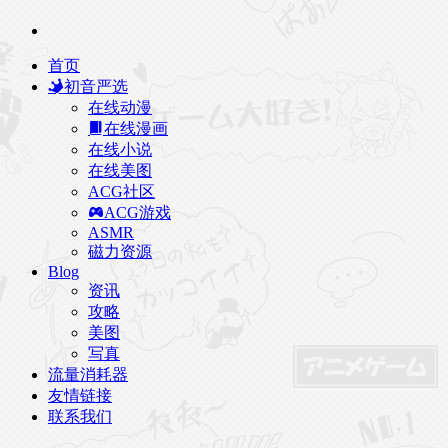
首页
初音严选
在线动漫
在线漫画
在线小说
在线美图
ACG社区
ACG游戏
ASMR
磁力资源
Blog
资讯
攻略
美图
写真
流量消耗器
友情链接
联系我们