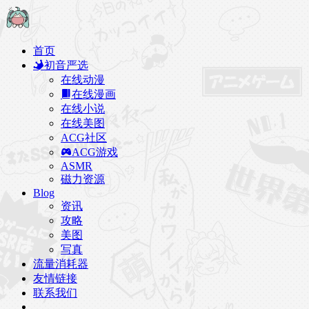
首页
初音严选
在线动漫
在线漫画
在线小说
在线美图
ACG社区
ACG游戏
ASMR
磁力资源
Blog
资讯
攻略
美图
写真
流量消耗器
友情链接
联系我们