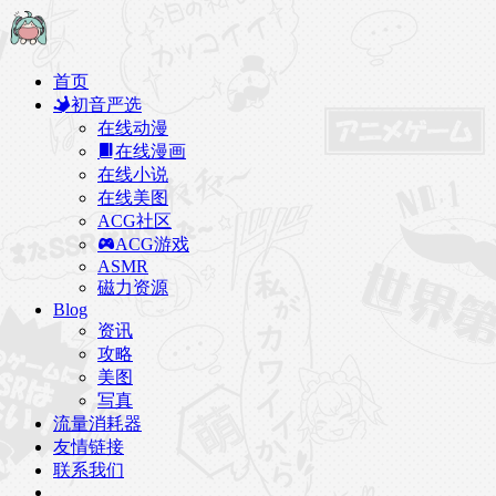
首页
初音严选
在线动漫
在线漫画
在线小说
在线美图
ACG社区
ACG游戏
ASMR
磁力资源
Blog
资讯
攻略
美图
写真
流量消耗器
友情链接
联系我们