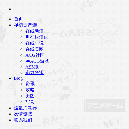
首页
初音严选
在线动漫
在线漫画
在线小说
在线美图
ACG社区
ACG游戏
ASMR
磁力资源
Blog
资讯
攻略
美图
写真
流量消耗器
友情链接
联系我们