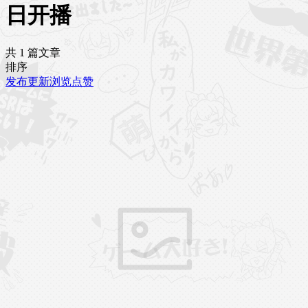
日开播
共 1 篇文章
排序
发布
更新
浏览
点赞