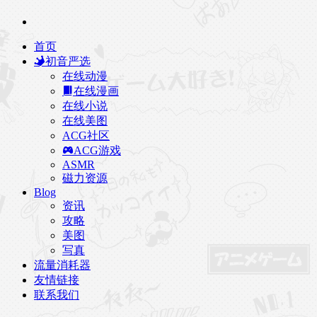
首页
初音严选
在线动漫
在线漫画
在线小说
在线美图
ACG社区
ACG游戏
ASMR
磁力资源
Blog
资讯
攻略
美图
写真
流量消耗器
友情链接
联系我们