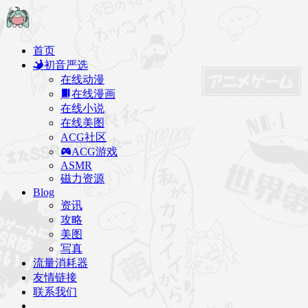
首页
初音严选
在线动漫
在线漫画
在线小说
在线美图
ACG社区
ACG游戏
ASMR
磁力资源
Blog
资讯
攻略
美图
写真
流量消耗器
友情链接
联系我们