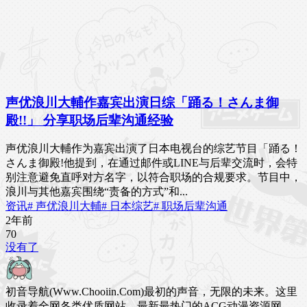
声优浪川大輔作嘉宾出演日综「踊る！さんま御
殿!!」 分享职场后辈沟通经验
声优浪川大輔作为嘉宾出演了日本电视台的综艺节目「踊る！
さんま御殿!他提到，在通过邮件或LINE与后辈交流时，会特
别注意避免直呼对方名字，以符合职场的合规要求。节目中，
浪川与其他嘉宾围绕“责备的方式”和...
资讯
# 声优浪川大輔
# 日本综艺
# 职场后辈沟通
2年前
7
0
没有了
初音导航(Www.Chooiin.Com)最初的声音，无限的未来。这里
收录着全网各类优质网站，最新最热门的ACG动漫资源网