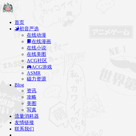
首页
初音严选
在线动漫
在线漫画
在线小说
在线美图
ACG社区
ACG游戏
ASMR
磁力资源
Blog
资讯
攻略
美图
写真
流量消耗器
友情链接
联系我们