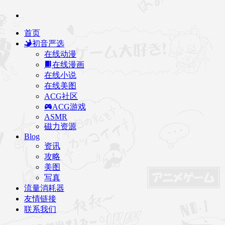
首页
初音严选
在线动漫
在线漫画
在线小说
在线美图
ACG社区
ACG游戏
ASMR
磁力资源
Blog
资讯
攻略
美图
写真
流量消耗器
友情链接
联系我们