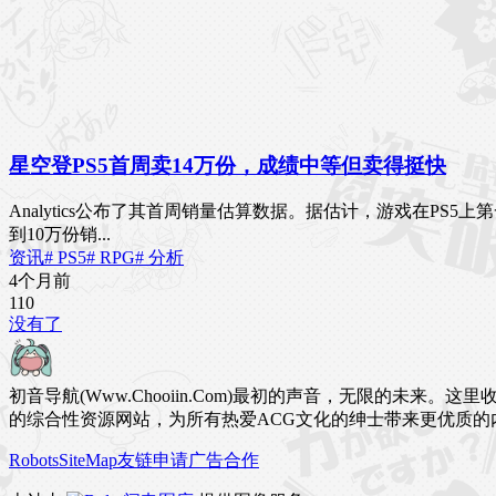
星空登PS5首周卖14万份，成绩中等但卖得挺快
Analytics公布了其首周销量估算数据。据估计，游戏在PS
到10万份销...
资讯
# PS5
# RPG
# 分析
4个月前
11
0
没有了
初音导航(Www.Chooiin.Com)最初的声音，无限的
的综合性资源网站，为所有热爱ACG文化的绅士带来更优质的
Robots
SiteMap
友链申请
广告合作