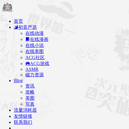
首页
初音严选
在线动漫
在线漫画
在线小说
在线美图
ACG社区
ACG游戏
ASMR
磁力资源
Blog
资讯
攻略
美图
写真
流量消耗器
友情链接
联系我们