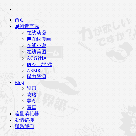
首页
初音严选
在线动漫
在线漫画
在线小说
在线美图
ACG社区
ACG游戏
ASMR
磁力资源
Blog
资讯
攻略
美图
写真
流量消耗器
友情链接
联系我们