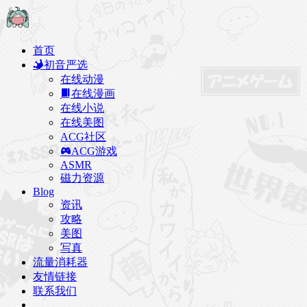
首页
初音严选
在线动漫
在线漫画
在线小说
在线美图
ACG社区
ACG游戏
ASMR
磁力资源
Blog
资讯
攻略
美图
写真
流量消耗器
友情链接
联系我们