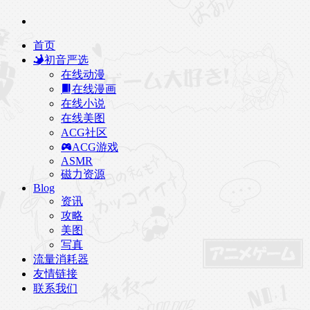
首页
初音严选
在线动漫
在线漫画
在线小说
在线美图
ACG社区
ACG游戏
ASMR
磁力资源
Blog
资讯
攻略
美图
写真
流量消耗器
友情链接
联系我们