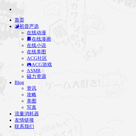
首页
初音严选
在线动漫
在线漫画
在线小说
在线美图
ACG社区
ACG游戏
ASMR
磁力资源
Blog
资讯
攻略
美图
写真
流量消耗器
友情链接
联系我们