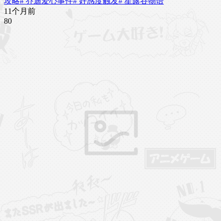
攻略
# 乔迪爱心事件
# 好感度触发
# 星露谷物语
11个月前
8
0