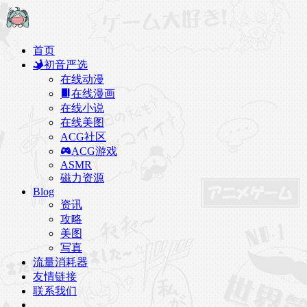
首页
初音严选
在线动漫
在线漫画
在线小说
在线美图
ACG社区
ACG游戏
ASMR
磁力资源
Blog
资讯
攻略
美图
写真
流量消耗器
友情链接
联系我们