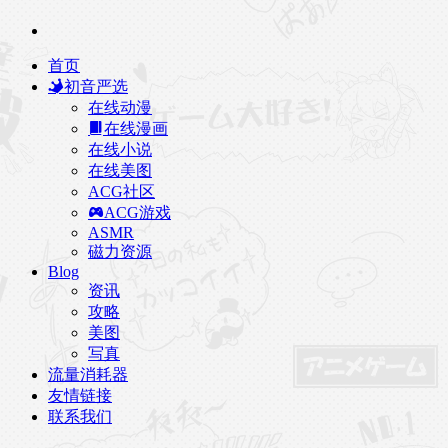
首页
初音严选
在线动漫
在线漫画
在线小说
在线美图
ACG社区
ACG游戏
ASMR
磁力资源
Blog
资讯
攻略
美图
写真
流量消耗器
友情链接
联系我们