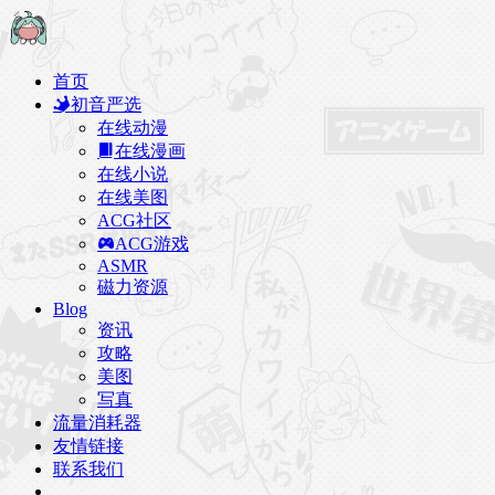
首页
初音严选
在线动漫
在线漫画
在线小说
在线美图
ACG社区
ACG游戏
ASMR
磁力资源
Blog
资讯
攻略
美图
写真
流量消耗器
友情链接
联系我们