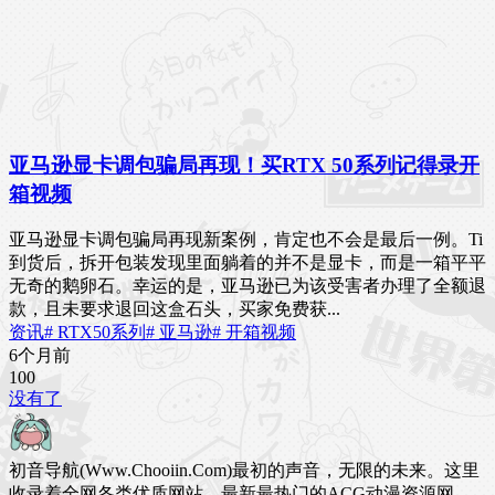
亚马逊显卡调包骗局再现！买RTX 50系列记得录开
箱视频
亚马逊显卡调包骗局再现新案例，肯定也不会是最后一例。Ti
到货后，拆开包装发现里面躺着的并不是显卡，而是一箱平平
无奇的鹅卵石。幸运的是，亚马逊已为该受害者办理了全额退
款，且未要求退回这盒石头，买家免费获...
资讯
# RTX50系列
# 亚马逊
# 开箱视频
6个月前
10
0
没有了
初音导航(Www.Chooiin.Com)最初的声音，无限的未来。这里
收录着全网各类优质网站，最新最热门的ACG动漫资源网