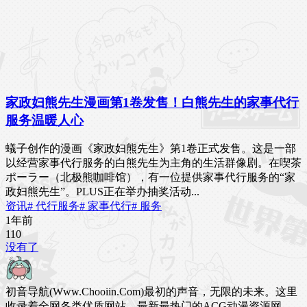
家政妇熊先生漫画第1卷发售！白熊先生的家事代行
服务温暖人心
蟻子创作的漫画《家政妇熊先生》第1卷正式发售。这是一部
以经营家事代行服务的白熊先生为主角的生活群像剧。在喫茶
ポーラー（北极熊咖啡馆），有一位提供家事代行服务的“家
政妇熊先生”。PLUS正在举办抽奖活动...
资讯
# 代行服务
# 家事代行
# 服务
1年前
11
0
没有了
初音导航(Www.Chooiin.Com)最初的声音，无限的未来。这里
收录着全网各类优质网站，最新最热门的ACG动漫资源网