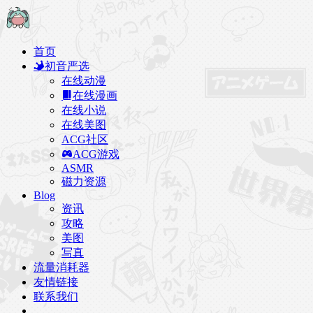
首页
初音严选
在线动漫
在线漫画
在线小说
在线美图
ACG社区
ACG游戏
ASMR
磁力资源
Blog
资讯
攻略
美图
写真
流量消耗器
友情链接
联系我们