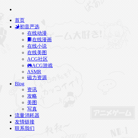
首页
初音严选
在线动漫
在线漫画
在线小说
在线美图
ACG社区
ACG游戏
ASMR
磁力资源
Blog
资讯
攻略
美图
写真
流量消耗器
友情链接
联系我们