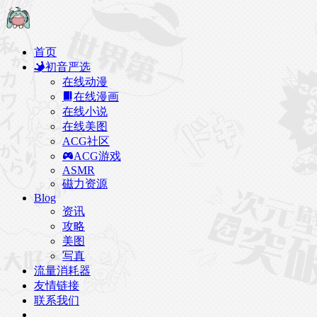
首页
初音严选
在线动漫
在线漫画
在线小说
在线美图
ACG社区
ACG游戏
ASMR
磁力资源
Blog
资讯
攻略
美图
写真
流量消耗器
友情链接
联系我们