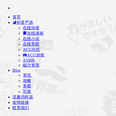
首页
初音严选
在线动漫
在线漫画
在线小说
在线美图
ACG社区
ACG游戏
ASMR
磁力资源
Blog
资讯
攻略
美图
写真
流量消耗器
友情链接
联系我们