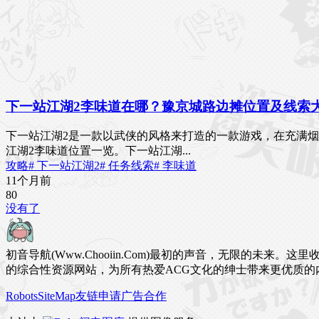
下一站江湖2李味道在哪？豫京城路边摊位置及线索
下一站江湖2是一款以武侠的风格来打造的一款游戏，在充满
江湖2李味道位置一览。下一站江湖...
攻略
# 下一站江湖2
# 任务线索
# 李味道
11个月前
8
0
没有了
初音导航(Www.Chooiin.Com)最初的声音，无限的
的综合性资源网站，为所有热爱ACG文化的绅士带来更优质的
Robots
SiteMap
友链申请
广告合作