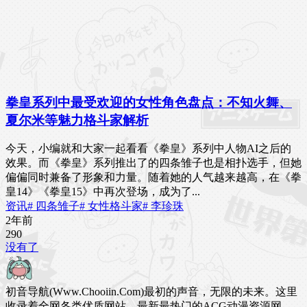
拳皇系列中最受欢迎的女性角色盘点：不知火舞、
夏尔米等魅力格斗家解析
今天，小编就和大家一起看看《拳皇》系列中人物AI之后的
效果。而《拳皇》系列推出了的四条雏子也是相扑选手，但她
偏偏同时兼备了形象和力量。随着她的人气越来越高，在《拳
皇14》《拳皇15》中再次登场，成为了...
资讯
# 四条雏子
# 女性格斗家
# 李珍珠
2年前
29
0
没有了
初音导航(Www.Chooiin.Com)最初的声音，无限的未来。这里
收录着全网各类优质网站，最新最热门的ACG动漫资源网