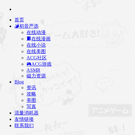
首页
初音严选
在线动漫
在线漫画
在线小说
在线美图
ACG社区
ACG游戏
ASMR
磁力资源
Blog
资讯
攻略
美图
写真
流量消耗器
友情链接
联系我们