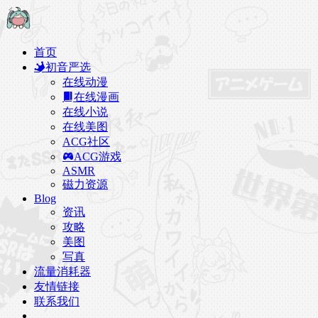
首页
初音严选
在线动漫
在线漫画
在线小说
在线美图
ACG社区
ACG游戏
ASMR
磁力资源
Blog
资讯
攻略
美图
写真
流量消耗器
友情链接
联系我们