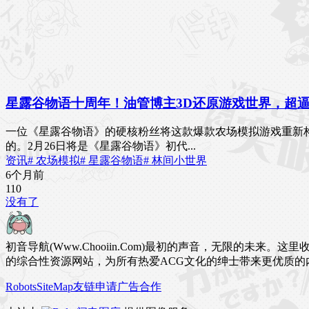
星露谷物语十周年！油管博主3D还原游戏世界，超
一位《星露谷物语》的硬核粉丝将这款爆款农场模拟游戏重新
的。2月26日将是《星露谷物语》初代...
资讯
# 农场模拟
# 星露谷物语
# 林间小世界
6个月前
11
0
没有了
初音导航(Www.Chooiin.Com)最初的声音，无限的
的综合性资源网站，为所有热爱ACG文化的绅士带来更优质的
Robots
SiteMap
友链申请
广告合作