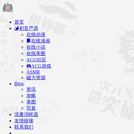
首页
初音严选
在线动漫
在线漫画
在线小说
在线美图
ACG社区
ACG游戏
ASMR
磁力资源
Blog
资讯
攻略
美图
写真
流量消耗器
友情链接
联系我们