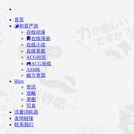
首页
初音严选
在线动漫
在线漫画
在线小说
在线美图
ACG社区
ACG游戏
ASMR
磁力资源
Blog
资讯
攻略
美图
写真
流量消耗器
友情链接
联系我们