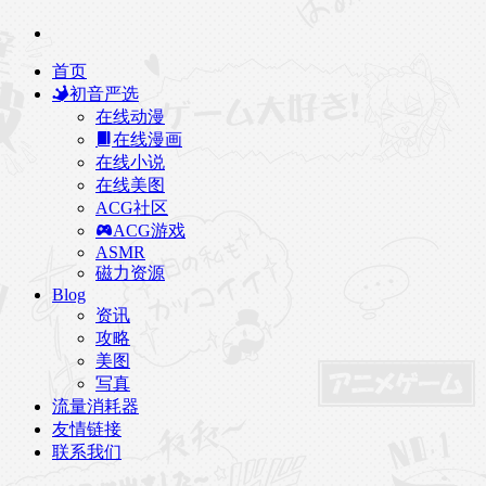
首页
初音严选
在线动漫
在线漫画
在线小说
在线美图
ACG社区
ACG游戏
ASMR
磁力资源
Blog
资讯
攻略
美图
写真
流量消耗器
友情链接
联系我们