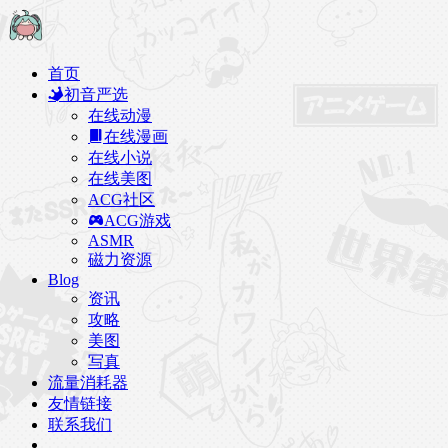
首页
初音严选
在线动漫
在线漫画
在线小说
在线美图
ACG社区
ACG游戏
ASMR
磁力资源
Blog
资讯
攻略
美图
写真
流量消耗器
友情链接
联系我们