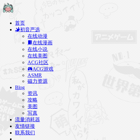
首页
初音严选
在线动漫
在线漫画
在线小说
在线美图
ACG社区
ACG游戏
ASMR
磁力资源
Blog
资讯
攻略
美图
写真
流量消耗器
友情链接
联系我们