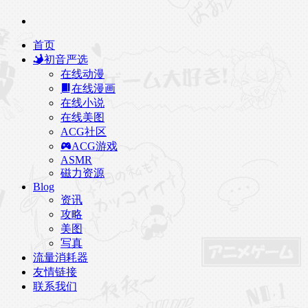
首页
初音严选
在线动漫
在线漫画
在线小说
在线美图
ACG社区
ACG游戏
ASMR
磁力资源
Blog
资讯
攻略
美图
写真
流量消耗器
友情链接
联系我们