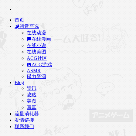
首页
初音严选
在线动漫
在线漫画
在线小说
在线美图
ACG社区
ACG游戏
ASMR
磁力资源
Blog
资讯
攻略
美图
写真
流量消耗器
友情链接
联系我们