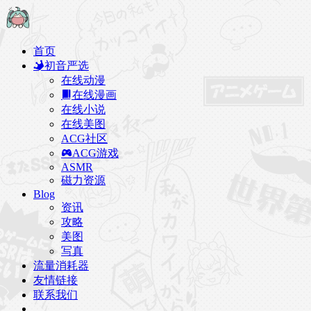
首页
初音严选
在线动漫
在线漫画
在线小说
在线美图
ACG社区
ACG游戏
ASMR
磁力资源
Blog
资讯
攻略
美图
写真
流量消耗器
友情链接
联系我们