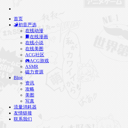
首页
初音严选
在线动漫
在线漫画
在线小说
在线美图
ACG社区
ACG游戏
ASMR
磁力资源
Blog
资讯
攻略
美图
写真
流量消耗器
友情链接
联系我们