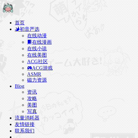
首页
初音严选
在线动漫
在线漫画
在线小说
在线美图
ACG社区
ACG游戏
ASMR
磁力资源
Blog
资讯
攻略
美图
写真
流量消耗器
友情链接
联系我们