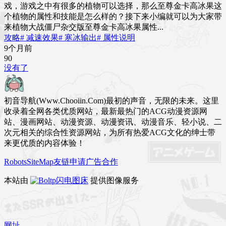
戏，游戏之中有很多的植物可以选择，那么至尊金卡高冰果这
个植物的属性和技能是怎么样的？接下来小编就可以为大家带
来植物大战僵尸杂交版至尊金卡高冰果属性...
攻略
# 减速效果
# 寒冰输出
# 属性说明
9个月前
9
0
没有了
初音导航(Www.Chooiin.Com)最初的声音，无限的未来。这里
收录着全网各类优质网站，最新最热门的ACG动漫资源网
站、漫画网站、动漫资源、动漫资讯、动漫音乐、轻小说、二
次元相关的综合性资源网站，为所有热爱ACG文化的绅士带
来更优质的内容体验！
Robots
SiteMap
友链申请
广告合作
本站由
闪电图床
提供图像服务
网址