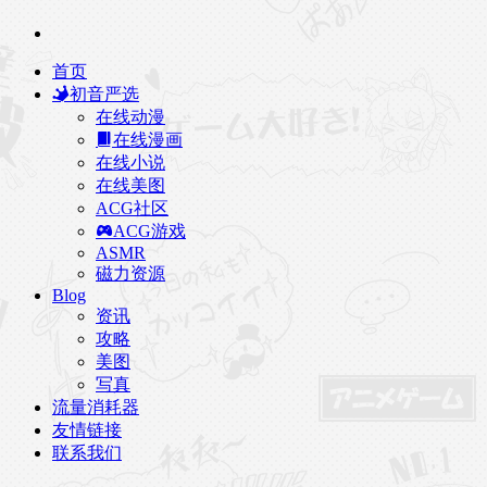
首页
初音严选
在线动漫
在线漫画
在线小说
在线美图
ACG社区
ACG游戏
ASMR
磁力资源
Blog
资讯
攻略
美图
写真
流量消耗器
友情链接
联系我们