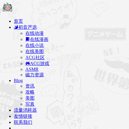
首页
初音严选
在线动漫
在线漫画
在线小说
在线美图
ACG社区
ACG游戏
ASMR
磁力资源
Blog
资讯
攻略
美图
写真
流量消耗器
友情链接
联系我们