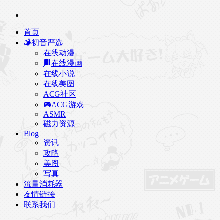
首页
初音严选
在线动漫
在线漫画
在线小说
在线美图
ACG社区
ACG游戏
ASMR
磁力资源
Blog
资讯
攻略
美图
写真
流量消耗器
友情链接
联系我们