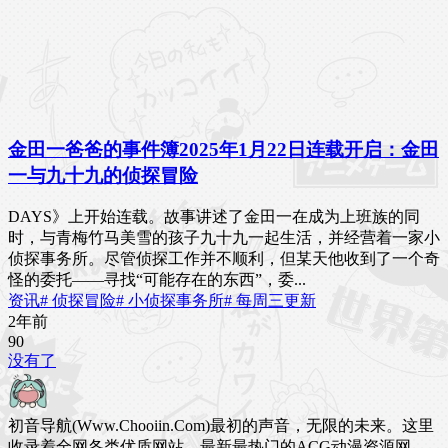
金田一爸爸的事件簿2025年1月22日连载开启：金田
一与九十九的侦探冒险
DAYS》上开始连载。故事讲述了金田一在成为上班族的同
时，与青梅竹马美雪的孩子九十九一起生活，并经营着一家小
侦探事务所。尽管侦探工作并不顺利，但某天他收到了一个奇
怪的委托——寻找“可能存在的东西”，委...
资讯
# 侦探冒险
# 小侦探事务所
# 每周三更新
2年前
9
0
没有了
初音导航(Www.Chooiin.Com)最初的声音，无限的未来。这里
收录着全网各类优质网站，最新最热门的ACG动漫资源网