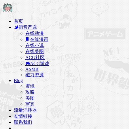
首页
初音严选
在线动漫
在线漫画
在线小说
在线美图
ACG社区
ACG游戏
ASMR
磁力资源
Blog
资讯
攻略
美图
写真
流量消耗器
友情链接
联系我们