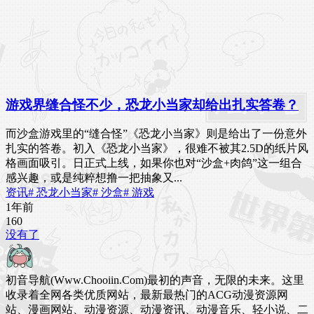
游戏界缝合怪不少，恐龙小当家却给出扎实答卷？
而沙盒游戏里的“缝合怪”《恐龙小当家》则是给出了一份意外
扎实的答卷。初入《恐龙小当家》，很难不被其2.5D的纸片风
格画面吸引。日正式上线，如果你也对“沙盒+肉鸽”这一组合
感兴趣，或是纯粹想撸一把抽象又...
资讯
# 恐龙小当家
# 沙盒
# 游戏
1年前
16
0
没有了
初音导航(Www.Chooiin.Com)最初的声音，无限的未来。这里
收录着全网各类优质网站，最新最热门的ACG动漫资源网
站、漫画网站、动漫资源、动漫资讯、动漫音乐、轻小说、二