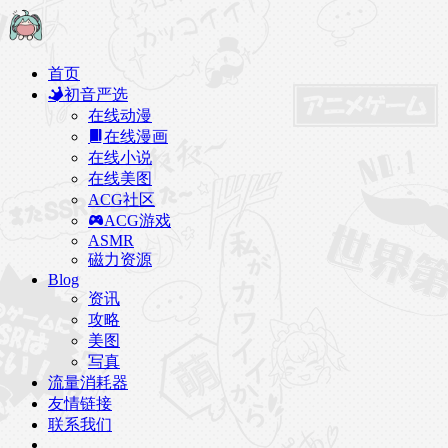
首页
初音严选
在线动漫
在线漫画
在线小说
在线美图
ACG社区
ACG游戏
ASMR
磁力资源
Blog
资讯
攻略
美图
写真
流量消耗器
友情链接
联系我们