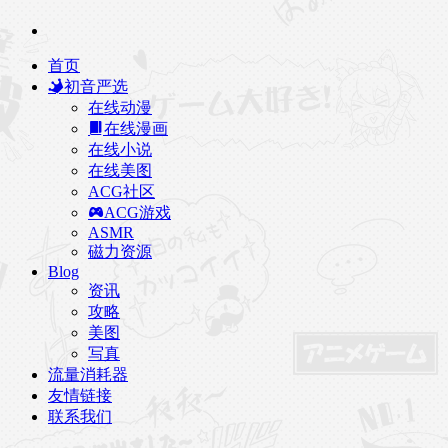
首页
初音严选
在线动漫
在线漫画
在线小说
在线美图
ACG社区
ACG游戏
ASMR
磁力资源
Blog
资讯
攻略
美图
写真
流量消耗器
友情链接
联系我们