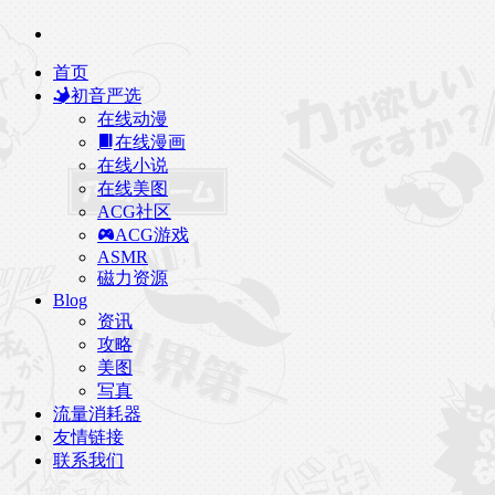
首页
初音严选
在线动漫
在线漫画
在线小说
在线美图
ACG社区
ACG游戏
ASMR
磁力资源
Blog
资讯
攻略
美图
写真
流量消耗器
友情链接
联系我们