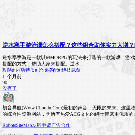
逆水寒手游沧澜怎么搭配？这些组合助你实力大增？
逆水寒手游是一款以MMORPG的玩法来打造的一款游戏，游
搭配的方式，帮助大家来搭配。逆水...
攻略
# 内功特质
# 沧澜搭配
# 绝技武蕴
11个月前
9
0
没有了
初音导航(Www.Chooiin.Com)最初的声音，无限的
的综合性资源网站，为所有热爱ACG文化的绅士带来更优质的
Robots
SiteMap
友链申请
广告合作