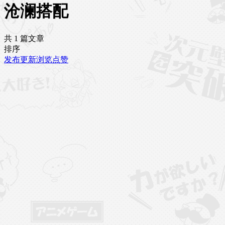
沧澜搭配
共 1 篇文章
排序
发布
更新
浏览
点赞