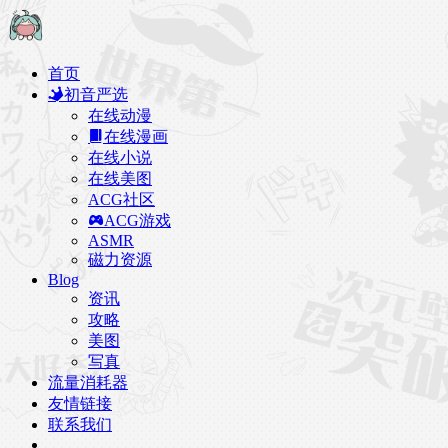
首页
初音严选
在线动漫
在线漫画
在线小说
在线美图
ACG社区
ACG游戏
ASMR
磁力资源
Blog
资讯
攻略
美图
写真
流量消耗器
友情链接
联系我们