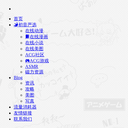
首页
初音严选
在线动漫
在线漫画
在线小说
在线美图
ACG社区
ACG游戏
ASMR
磁力资源
Blog
资讯
攻略
美图
写真
流量消耗器
友情链接
联系我们