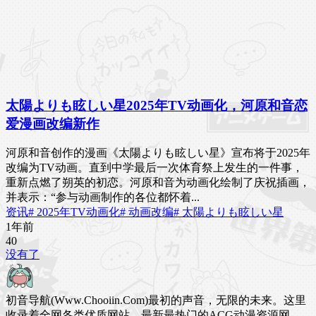
太陽よりも眩しい星2025年TV动画化，河原和音恋
爱漫画改编新作
河原和音创作的漫画《太陽よりも眩しい星》宣布将于2025年
改编为TV动画。直到中学最后一次体育祭上发生的一件事，
重新点燃了朔英的初恋。河原和音为动画化绘制了庆祝插画，
并表示：“参与动画制作的各位都怀着...
资讯
# 2025年TV动画化
# 动画改编
# 太陽よりも眩しい星
1年前
4
0
没有了
初音导航(Www.Chooiin.Com)最初的声音，无限的未来。这里
收录着全网各类优质网站，最新最热门的ACG动漫资源网