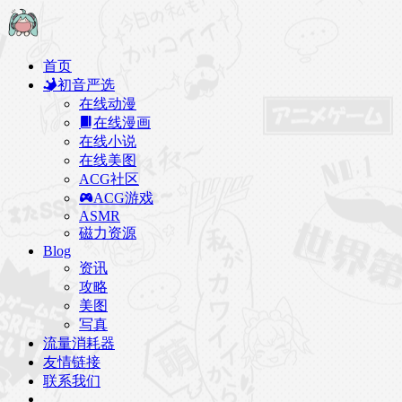
首页
初音严选
在线动漫
在线漫画
在线小说
在线美图
ACG社区
ACG游戏
ASMR
磁力资源
Blog
资讯
攻略
美图
写真
流量消耗器
友情链接
联系我们