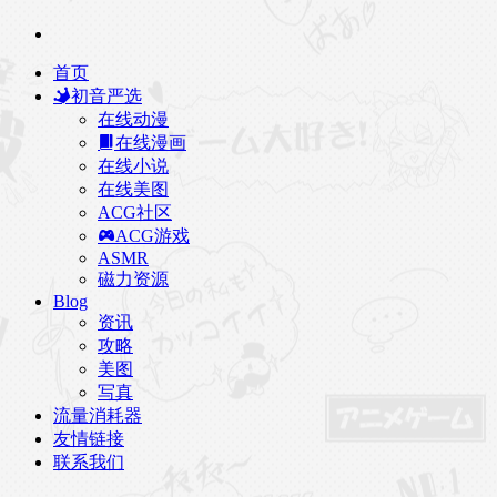
首页
初音严选
在线动漫
在线漫画
在线小说
在线美图
ACG社区
ACG游戏
ASMR
磁力资源
Blog
资讯
攻略
美图
写真
流量消耗器
友情链接
联系我们