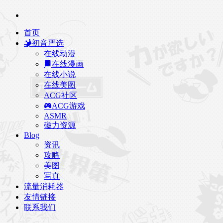
首页
初音严选
在线动漫
在线漫画
在线小说
在线美图
ACG社区
ACG游戏
ASMR
磁力资源
Blog
资讯
攻略
美图
写真
流量消耗器
友情链接
联系我们