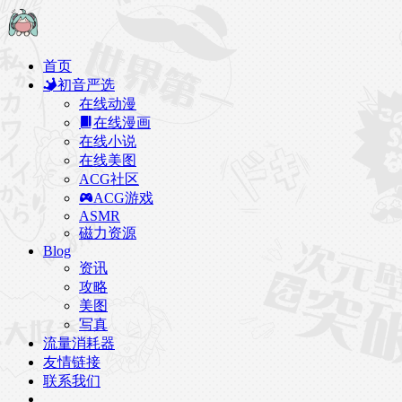
首页
初音严选
在线动漫
在线漫画
在线小说
在线美图
ACG社区
ACG游戏
ASMR
磁力资源
Blog
资讯
攻略
美图
写真
流量消耗器
友情链接
联系我们