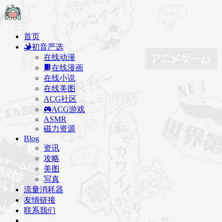
首页
初音严选
在线动漫
在线漫画
在线小说
在线美图
ACG社区
ACG游戏
ASMR
磁力资源
Blog
资讯
攻略
美图
写真
流量消耗器
友情链接
联系我们