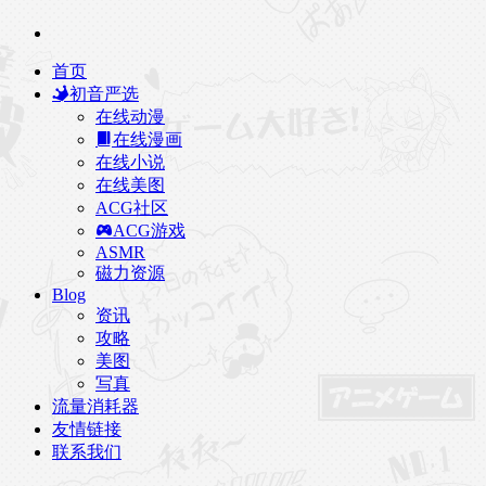
首页
初音严选
在线动漫
在线漫画
在线小说
在线美图
ACG社区
ACG游戏
ASMR
磁力资源
Blog
资讯
攻略
美图
写真
流量消耗器
友情链接
联系我们