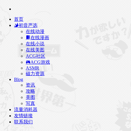
首页
初音严选
在线动漫
在线漫画
在线小说
在线美图
ACG社区
ACG游戏
ASMR
磁力资源
Blog
资讯
攻略
美图
写真
流量消耗器
友情链接
联系我们