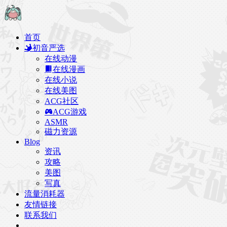
首页
初音严选
在线动漫
在线漫画
在线小说
在线美图
ACG社区
ACG游戏
ASMR
磁力资源
Blog
资讯
攻略
美图
写真
流量消耗器
友情链接
联系我们