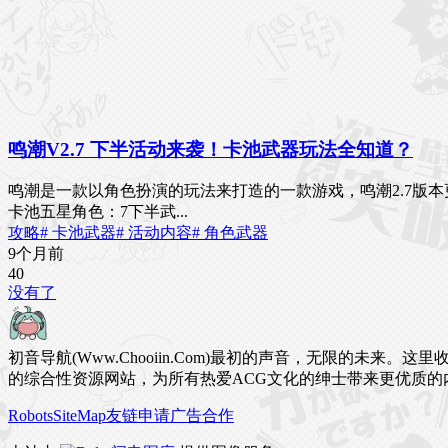
鸣潮V2.7 下半活动来袭！卡池武器玩法全知道？
鸣潮是一款以角色扮演的玩法来打造的一款游戏，鸣潮2.7版本
卡池五星角色：7下半武...
攻略
# 卡池武器
# 活动内容
# 角色武器
9个月前
4
0
没有了
初音导航(Www.Chooiin.Com)最初的声音，无限的
的综合性资源网站，为所有热爱ACG文化的绅士带来更优质的
Robots
SiteMap
友链申请
广告合作