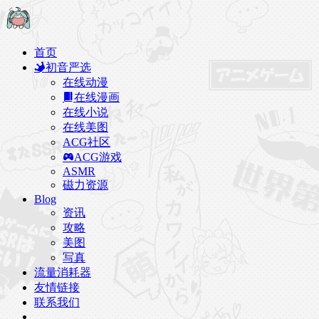
首页
初音严选
在线动漫
在线漫画
在线小说
在线美图
ACG社区
ACG游戏
ASMR
磁力资源
Blog
资讯
攻略
美图
写真
流量消耗器
友情链接
联系我们