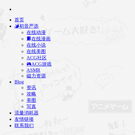
首页
初音严选
在线动漫
在线漫画
在线小说
在线美图
ACG社区
ACG游戏
ASMR
磁力资源
Blog
资讯
攻略
美图
写真
流量消耗器
友情链接
联系我们