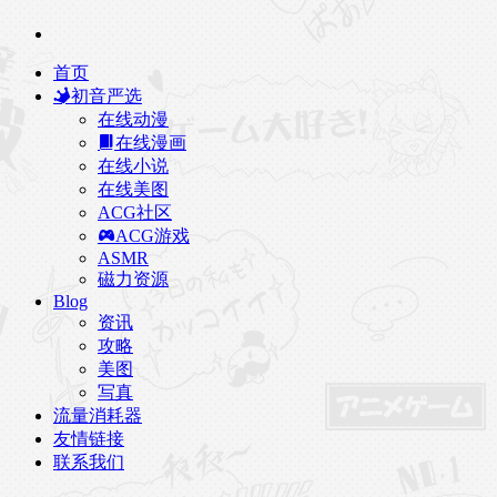
首页
初音严选
在线动漫
在线漫画
在线小说
在线美图
ACG社区
ACG游戏
ASMR
磁力资源
Blog
资讯
攻略
美图
写真
流量消耗器
友情链接
联系我们