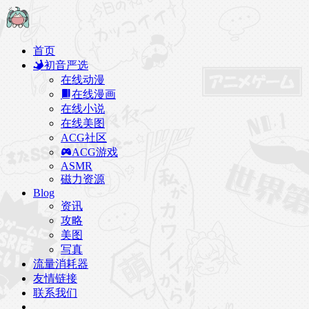
首页
初音严选
在线动漫
在线漫画
在线小说
在线美图
ACG社区
ACG游戏
ASMR
磁力资源
Blog
资讯
攻略
美图
写真
流量消耗器
友情链接
联系我们