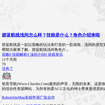
碧蓝航线浅间怎么样？技能是什么？角色介绍来啦
碧蓝航线是一款以策略的玩法来打造的一款游戏，浅间的原型
帮助大家来了解。碧蓝航线浅间角色介...
攻略
# 技能解析
# 浅间介绍
# 游戏资讯
11个月前
7
0
没有了
初音导航(Www.Chooiin.Com)最初的声音，无限的
的综合性资源网站，为所有热爱ACG文化的绅士带来更优质的
Robots
SiteMap
友链申请
广告合作