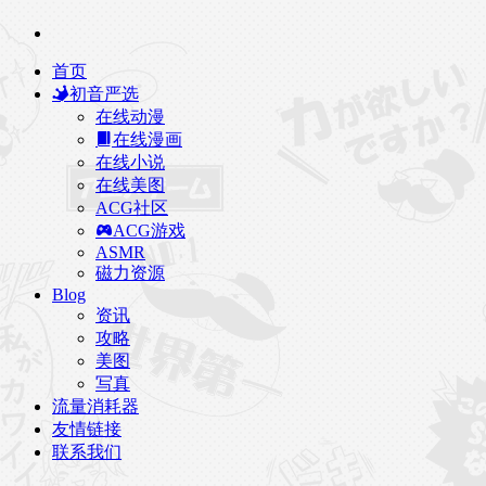
首页
初音严选
在线动漫
在线漫画
在线小说
在线美图
ACG社区
ACG游戏
ASMR
磁力资源
Blog
资讯
攻略
美图
写真
流量消耗器
友情链接
联系我们