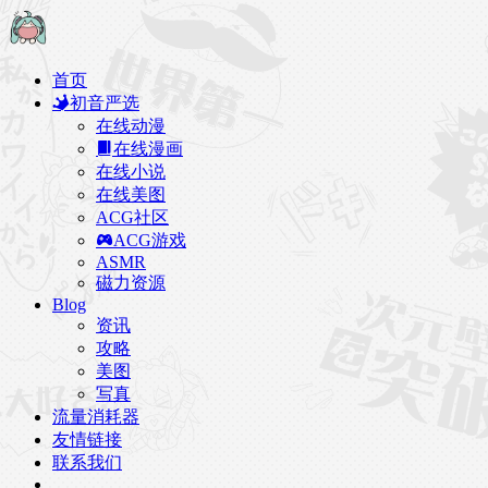
首页
初音严选
在线动漫
在线漫画
在线小说
在线美图
ACG社区
ACG游戏
ASMR
磁力资源
Blog
资讯
攻略
美图
写真
流量消耗器
友情链接
联系我们