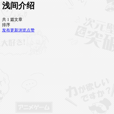
浅间介绍
共 1 篇文章
排序
发布
更新
浏览
点赞