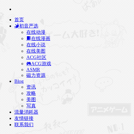
首页
初音严选
在线动漫
在线漫画
在线小说
在线美图
ACG社区
ACG游戏
ASMR
磁力资源
Blog
资讯
攻略
美图
写真
流量消耗器
友情链接
联系我们