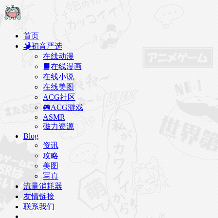
首页
初音严选
在线动漫
在线漫画
在线小说
在线美图
ACG社区
ACG游戏
ASMR
磁力资源
Blog
资讯
攻略
美图
写真
流量消耗器
友情链接
联系我们