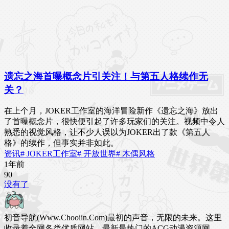
遗忘之海首曝概念片引关注！与第五人格续作无
关？
在上个月，JOKER工作室的海洋冒险新作《遗忘之海》放出
了首曝概念片，很快便引起了许多玩家们的关注。视频中令人
熟悉的视觉风格，让不少人误以为JOKER出了款《第五人
格》的续作，但事实并非如此。
资讯
# JOKER工作室
# 开放世界
# 木偶风格
1年前
9
0
没有了
初音导航(Www.Chooiin.Com)最初的声音，无限的未来。这里
收录着全网各类优质网站，最新最热门的ACG动漫资源网