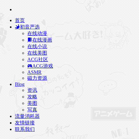
首页
初音严选
在线动漫
在线漫画
在线小说
在线美图
ACG社区
ACG游戏
ASMR
磁力资源
Blog
资讯
攻略
美图
写真
流量消耗器
友情链接
联系我们