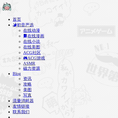
首页
初音严选
在线动漫
在线漫画
在线小说
在线美图
ACG社区
ACG游戏
ASMR
磁力资源
Blog
资讯
攻略
美图
写真
流量消耗器
友情链接
联系我们