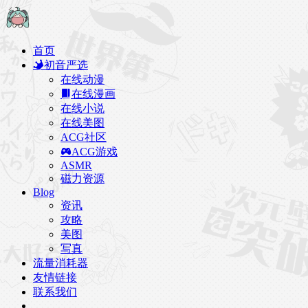
首页
初音严选
在线动漫
在线漫画
在线小说
在线美图
ACG社区
ACG游戏
ASMR
磁力资源
Blog
资讯
攻略
美图
写真
流量消耗器
友情链接
联系我们