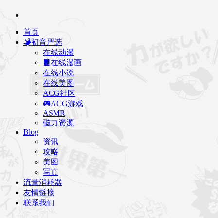
首页
初音严选
在线动漫
在线漫画
在线小说
在线美图
ACG社区
ACG游戏
ASMR
磁力资源
Blog
资讯
攻略
美图
写真
流量消耗器
友情链接
联系我们