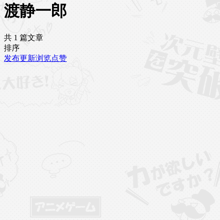
渡静一郎
共 1 篇文章
排序
发布
更新
浏览
点赞