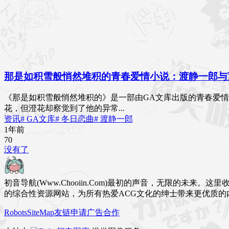
那是如积雪般悄然堆积的青春爱情小说：渡静一郎与
《那是如积雪般悄然堆积的》是一部由GA文库出版的青春爱情
花，但澄花却察觉到了他的异常...
资讯
# GA文库
# 冬日恋曲
# 渡静一郎
1年前
7
0
没有了
初音导航(Www.Chooiin.Com)最初的声音，无限的
的综合性资源网站，为所有热爱ACG文化的绅士带来更优质的
Robots
SiteMap
友链申请
广告合作